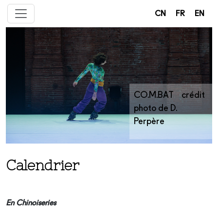
CN
FR
EN
CO.M.BAT crédit
photo de D.
Perpère
Calendrier
En Chinoiseries