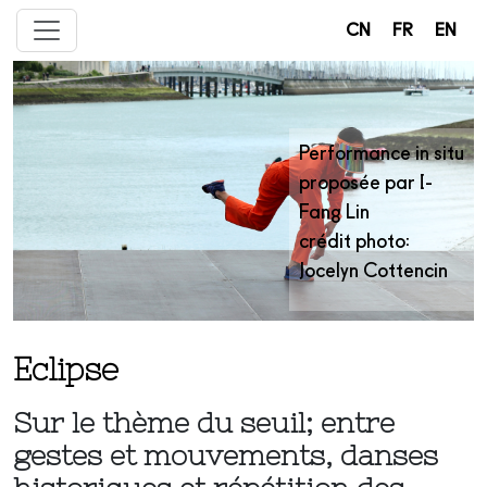
CN
FR
EN
Performance in situ
proposée par I-
Fang Lin
crédit photo:
Jocelyn Cottencin
Eclipse
Sur le thème du seuil; entre
gestes et mouvements, danses